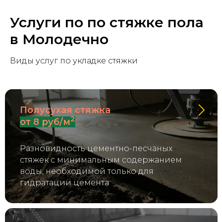
Услуги по по стяжке пола
в Молодечно
Виды услуг по укладке стяжки
Полусухая стяжка
2
от 8 руб/м
Разновидность цементно-песчаных
стяжек с минимальным содержанием
воды, необходимой только для
гидратации цемента