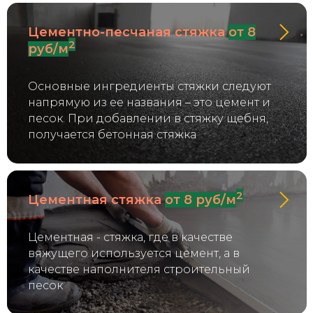
Цементно-песчаная стяжка
от 8
2
руб/м
Основные ингредиенты стяжки следуют
напрямую из ее названия – это цемент и
песок. При добавлении в стяжку щебня,
получается бетонная стяжка
2
Цементная стяжка
от 8 руб/м
Цементная - стяжка, где в качестве
вяжущего используется цемент, а в
качестве наполнителя строительный
песок