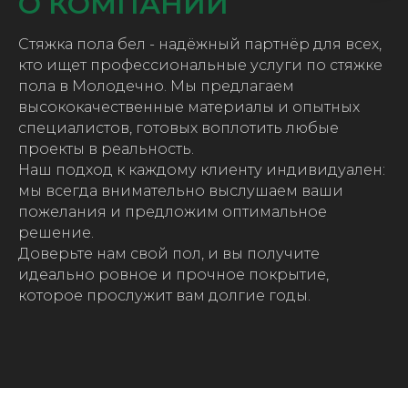
О КОМПАНИИ
Стяжка пола бел - надёжный партнёр для всех,
кто ищет профессиональные услуги по стяжке
пола в Молодечно. Мы предлагаем
высококачественные материалы и опытных
специалистов, готовых воплотить любые
проекты в реальность.
Наш подход к каждому клиенту индивидуален:
мы всегда внимательно выслушаем ваши
пожелания и предложим оптимальное
решение.
Доверьте нам свой пол, и вы получите
идеально ровное и прочное покрытие,
которое прослужит вам долгие годы.