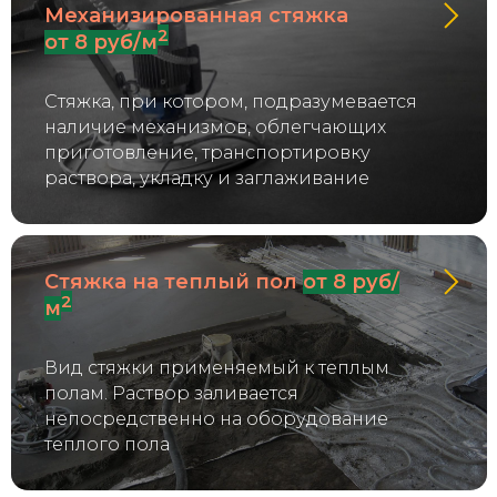
Механизированная стяжка
2
от 8 руб/м
Стяжка, при котором, подразумевается
наличие механизмов, облегчающих
приготовление, транспортировку
раствора, укладку и заглаживание
Стяжка на теплый пол
от 8 руб/
2
м
Вид стяжки применяемый к теплым
полам. Раствор заливается
непосредственно на оборудование
теплого пола