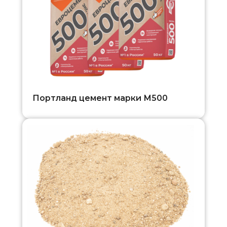
Портланд цемент марки М500