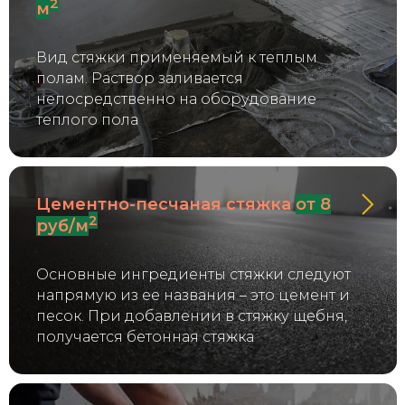
2
м
Вид стяжки применяемый к теплым
полам. Раствор заливается
непосредственно на оборудование
теплого пола
Цементно-песчаная стяжка
от 8
2
руб/м
Основные ингредиенты стяжки следуют
напрямую из ее названия – это цемент и
песок. При добавлении в стяжку щебня,
получается бетонная стяжка