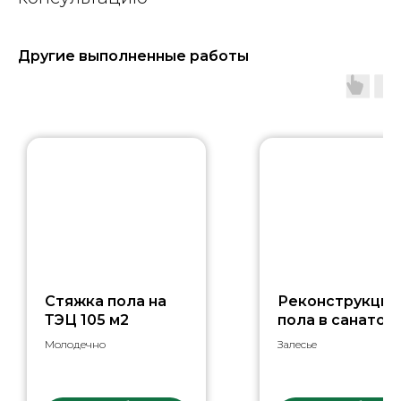
Другие выполненные работы
Стяжка пола на
Реконструкция
ТЭЦ 105 м2
пола в санатор
5350 м2
Молодечно
Залесье