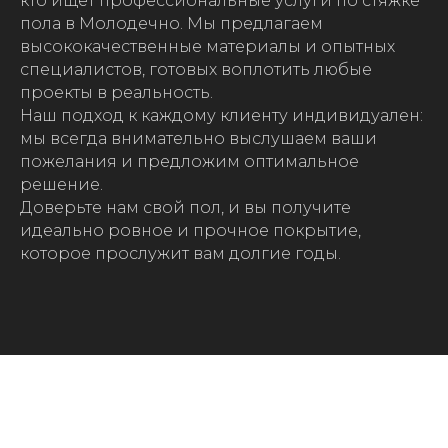
кто ищет профессиональные услуги по стяжке
пола в Молодечно. Мы предлагаем
высококачественные материалы и опытных
специалистов, готовых воплотить любые
проекты в реальность.
Наш подход к каждому клиенту индивидуален:
мы всегда внимательно выслушаем ваши
пожелания и предложим оптимальное
решение.
Доверьте нам свой пол, и вы получите
идеально ровное и прочное покрытие,
которое прослужит вам долгие годы.