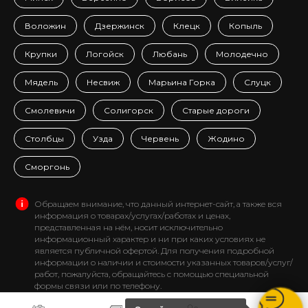
Воложин
Дзержинск
Клецк
Копыль
Крупки
Логойск
Любань
Молодечно
Мядель
Несвиж
Марьина Горка
Слуцк
Смолевичи
Солигорск
Старые дороги
Столбцы
Узда
Червень
Жодино
Сморгонь
Обращаем внимание, что данный интернет-сайт, а также вся
информация о товарах/услугах/работах и ценах,
представленная на нём, носит исключительно
информационный характер и ни при каких условиях не
является публичной офертой. Для получения подробной
информации о наличии и стоимости указанных товаров/услуг/
работ, пожалуйста, обращайтесь с помощью специальной
формы связи или по телефону.