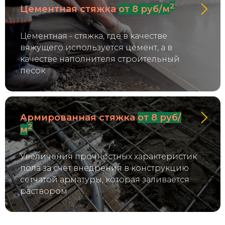
2
Цементная стяжка
от 8 руб/м
Цементная - стяжка, где в качестве
вяжущего используется цемент, а в
качестве наполнителя строительный
песок
Армированная стяжка
от 8 руб/
2
м
Увеличения прочностных характеристик
пола за счет внедрения в конструкцию
сетчатой арматуры, которая заливается
раствором